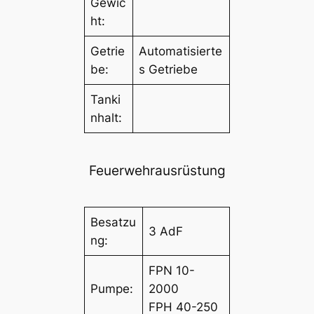
Gewic
ht:
Getrie
Automatisierte
be:
s Getriebe
Tanki
nhalt:
Feuerwehrausrüstung
Besatzu
3 AdF
ng:
FPN 10-
Pumpe:
2000
FPH 40-250