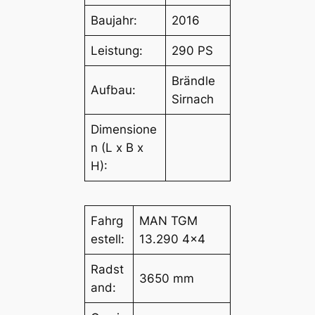
Baujahr:
2016
Leistung:
290 PS
Brändle
Aufbau:
Sirnach
Dimensione
n (L x B x
H):
Fahrg
MAN TGM
estell:
13.290 4×4
Radst
3650 mm
and: