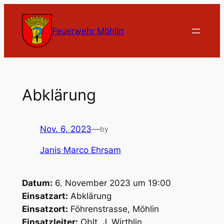
Zum
Inhalt
Feuerwehr Möhlin
springen
Abklärung
Nov. 6, 2023
—
by
Janis Marco Ehrsam
Datum:
6. November 2023 um 19:00
Einsatzart:
Abklärung
Einsatzort:
Föhrenstrasse, Möhlin
Einsatzleiter:
Oblt. J. Wirthlin