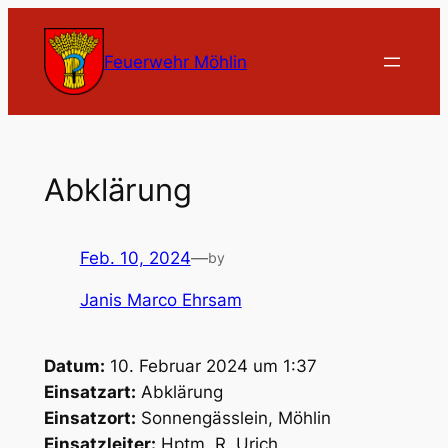
Zum
Inhalt
Feuerwehr Möhlin
springen
Abklärung
Feb. 10, 2024
—
by
Janis Marco Ehrsam
Datum:
10. Februar 2024 um 1:37
Einsatzart:
Abklärung
Einsatzort:
Sonnengässlein, Möhlin
Einsatzleiter:
Hptm. R. Urich