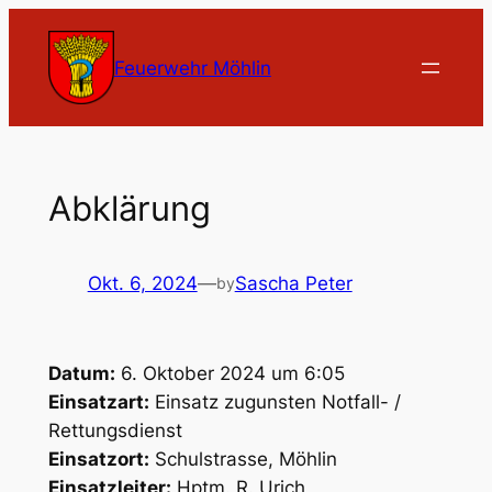
Zum
Inhalt
Feuerwehr Möhlin
springen
Abklärung
Okt. 6, 2024
—
Sascha Peter
by
Datum:
6. Oktober 2024 um 6:05
Einsatzart:
Einsatz zugunsten Notfall- /
Rettungsdienst
Einsatzort:
Schulstrasse, Möhlin
Einsatzleiter:
Hptm. R. Urich