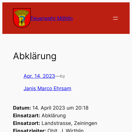
Zum
Inhalt
Feuerwehr Möhlin
springen
Abklärung
Apr. 14, 2023
—
by
Janis Marco Ehrsam
Datum:
14. April 2023 um 20:18
Einsatzart:
Abklärung
Einsatzort:
Landstrasse, Zeiningen
Einsatzleiter:
Oblt. J. Wirthlin