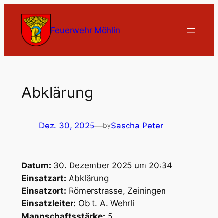
Zum
Inhalt
Feuerwehr Möhlin
springen
Abklärung
Dez. 30, 2025
—
Sascha Peter
by
Datum:
30. Dezember 2025 um 20:34
Einsatzart:
Abklärung
Einsatzort:
Römerstrasse, Zeiningen
Einsatzleiter:
Oblt. A. Wehrli
Mannschaftsstärke:
5