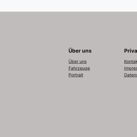
Über uns
Priv
Über uns
Konta
Fahrzeuge
Impre
Portrait
Daten