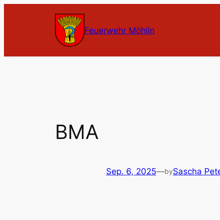
Zum
Inhalt
Feuerwehr Möhlin
springen
BMA
Sep. 6, 2025
—
Sascha Pet
by