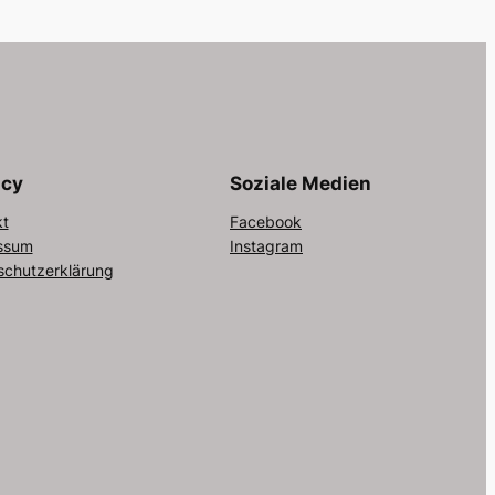
acy
Soziale Medien
kt
Facebook
ssum
Instagram
schutzerklärung