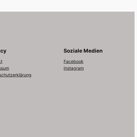
acy
Soziale Medien
kt
Facebook
ssum
Instagram
schutzerklärung