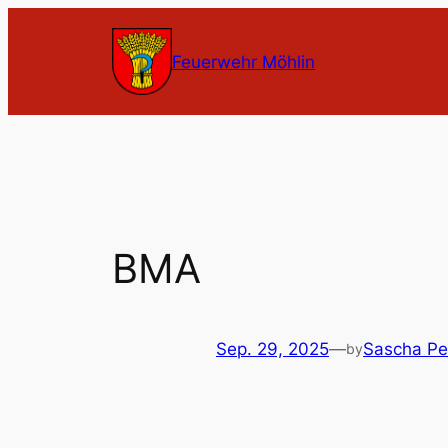
Zum
Inhalt
Feuerwehr Möhlin
springen
BMA
Sep. 29, 2025
—
Sascha Pe
by