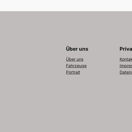
Über uns
Priv
Über uns
Konta
Fahrzeuge
Impre
Portrait
Daten