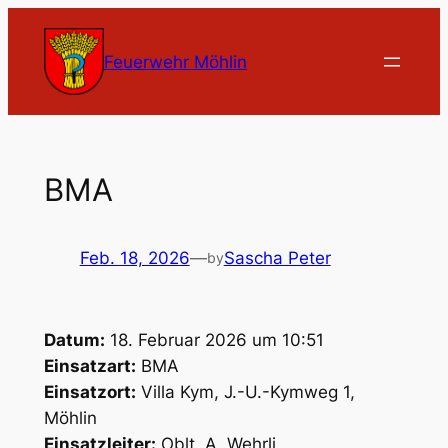
Zum
Inhalt
Feuerwehr Möhlin
springen
BMA
Feb. 18, 2026
—
Sascha Peter
by
Datum:
18. Februar 2026 um 10:51
Einsatzart:
BMA
Einsatzort:
Villa Kym, J.-U.-Kymweg 1,
Möhlin
Einsatzleiter:
Oblt. A. Wehrli