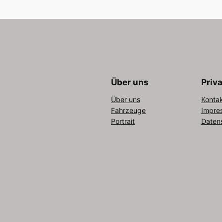
Über uns
Priv
Über uns
Konta
Fahrzeuge
Impre
Portrait
Daten