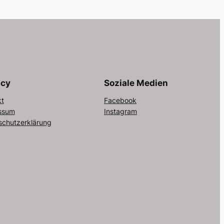
acy
Soziale Medien
kt
Facebook
ssum
Instagram
schutzerklärung