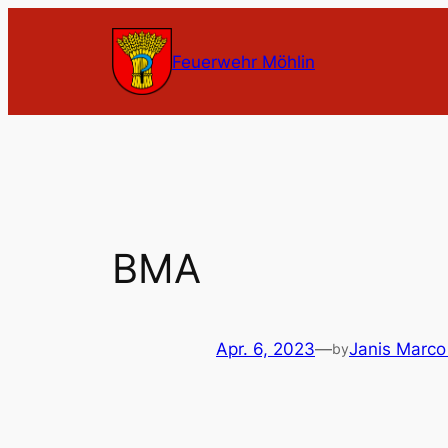
Zum
Inhalt
Feuerwehr Möhlin
springen
BMA
Apr. 6, 2023
—
Janis Marco
by