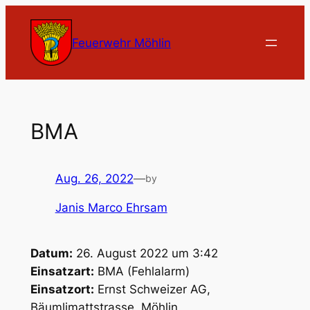
Zum
Inhalt
Feuerwehr Möhlin
springen
BMA
Aug. 26, 2022
—
by
Janis Marco Ehrsam
Datum:
26. August 2022 um 3:42
Einsatzart:
BMA (Fehlalarm)
Einsatzort:
Ernst Schweizer AG,
Bäumlimattstrasse, Möhlin