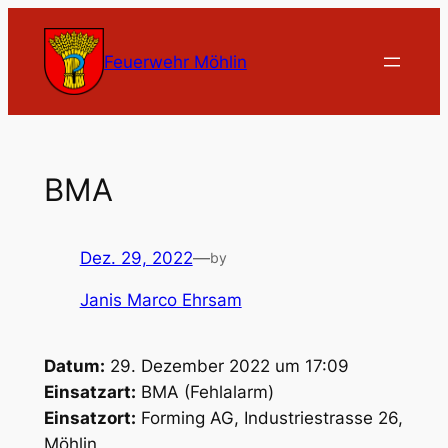
Zum
Inhalt
Feuerwehr Möhlin
springen
BMA
Dez. 29, 2022
—
by
Janis Marco Ehrsam
Datum:
29. Dezember 2022 um 17:09
Einsatzart:
BMA (Fehlalarm)
Einsatzort:
Forming AG, Industriestrasse 26,
Möhlin