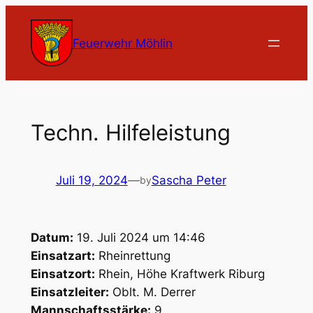
Zum
Inhalt
Feuerwehr Möhlin
springen
Techn. Hilfeleistung
Juli 19, 2024
—
Sascha Peter
by
Datum:
19. Juli 2024 um 14:46
Einsatzart:
Rheinrettung
Einsatzort:
Rhein, Höhe Kraftwerk Riburg
Einsatzleiter:
Oblt. M. Derrer
Mannschaftsstärke:
9