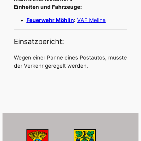
Einheiten und Fahrzeuge:
Feuerwehr Möhlin
:
VAF Melina
Einsatzbericht:
Wegen einer Panne eines Postautos, musste
der Verkehr geregelt werden.