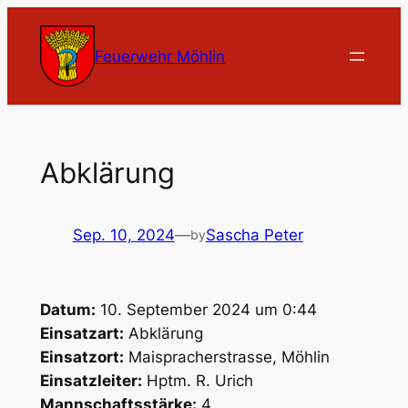
Zum
Inhalt
Feuerwehr Möhlin
springen
Abklärung
Sep. 10, 2024
—
Sascha Peter
by
Datum:
10. September 2024 um 0:44
Einsatzart:
Abklärung
Einsatzort:
Maispracherstrasse, Möhlin
Einsatzleiter:
Hptm. R. Urich
Mannschaftsstärke:
4