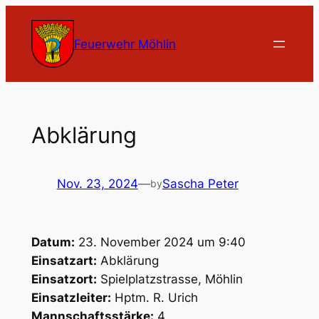
Zum
Inhalt
Feuerwehr Möhlin
springen
Abklärung
Nov. 23, 2024
—
Sascha Peter
by
Datum:
23. November 2024 um 9:40
Einsatzart:
Abklärung
Einsatzort:
Spielplatzstrasse, Möhlin
Einsatzleiter:
Hptm. R. Urich
Mannschaftsstärke:
4