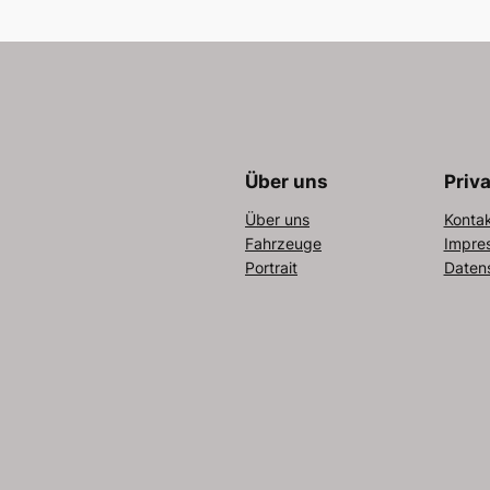
Über uns
Priv
Über uns
Konta
Fahrzeuge
Impre
Portrait
Daten