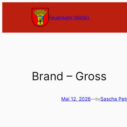
Zum
Inhalt
Feuerwehr Möhlin
springen
Brand – Gross
Mai 12, 2026
—
Sascha Pet
by