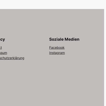
acy
Soziale Medien
kt
Facebook
ssum
Instagram
schutzerklärung