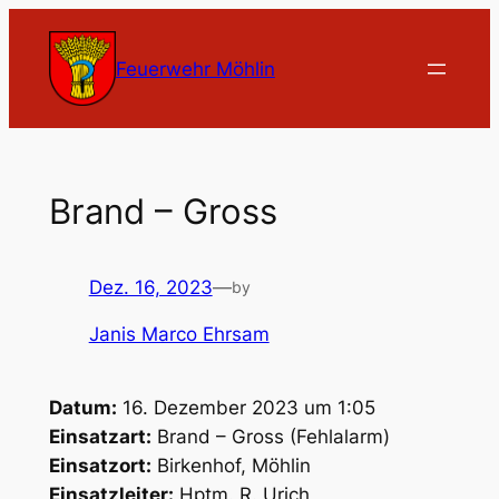
Zum
Inhalt
Feuerwehr Möhlin
springen
Brand – Gross
Dez. 16, 2023
—
by
Janis Marco Ehrsam
Datum:
16. Dezember 2023 um 1:05
Einsatzart:
Brand – Gross (Fehlalarm)
Einsatzort:
Birkenhof, Möhlin
Einsatzleiter:
Hptm. R. Urich