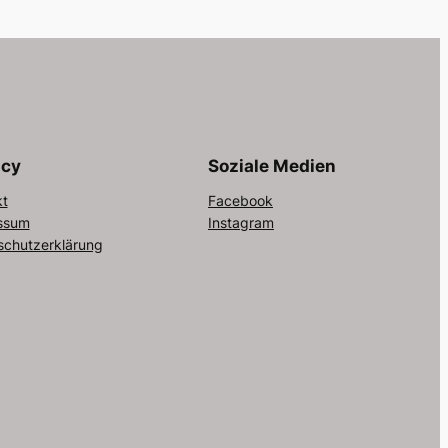
acy
Soziale Medien
kt
Facebook
ssum
Instagram
schutzerklärung