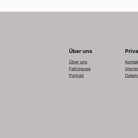
Über uns
Priv
Über uns
Konta
Fahrzeuge
Impre
Portrait
Daten