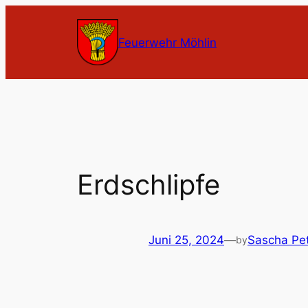
Zum
Inhalt
Feuerwehr Möhlin
springen
Erdschlipfe
Juni 25, 2024
—
Sascha Pe
by