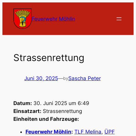
Zum
Inhalt
Feuerwehr Möhlin
springen
Strassenrettung
Juni 30, 2025
—
Sascha Peter
by
Datum:
30. Juni 2025 um 6:49
Einsatzart:
Strassenrettung
Einheiten und Fahrzeuge:
Feuerwehr Möhlin
:
TLF Melina
,
ÜPF