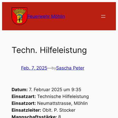
Zum
Inhalt
Feuerwehr Möhlin
springen
Techn. Hilfeleistung
Feb. 7, 2025
—
Sascha Peter
by
Datum:
7. Februar 2025 um 9:35
Einsatzart:
Technische Hilfeleistung
Einsatzort:
Neumattstrasse, Möhlin
Einsatzleiter:
Oblt. P. Stocker
Mannschaftsstärke:
8