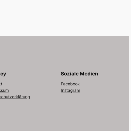
acy
Soziale Medien
kt
Facebook
ssum
Instagram
schutzerklärung