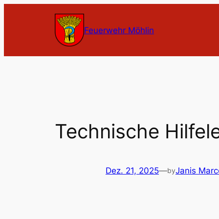
Zum
Inhalt
Feuerwehr Möhlin
springen
Technische Hilfel
Dez. 21, 2025
—
Janis Mar
by