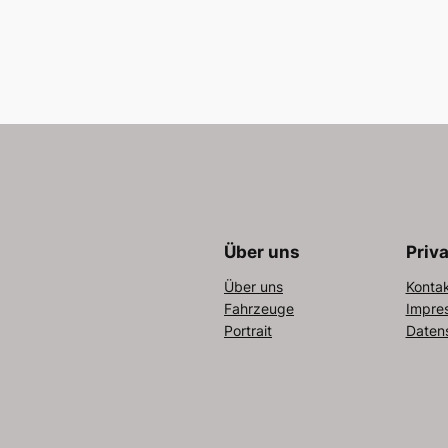
Über uns
Priv
Über uns
Konta
Fahrzeuge
Impre
Portrait
Daten