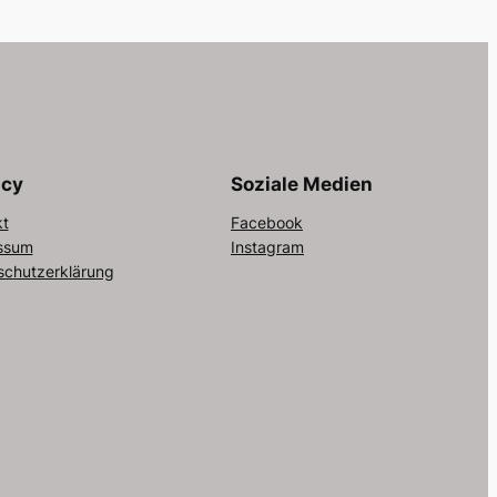
acy
Soziale Medien
kt
Facebook
ssum
Instagram
schutzerklärung