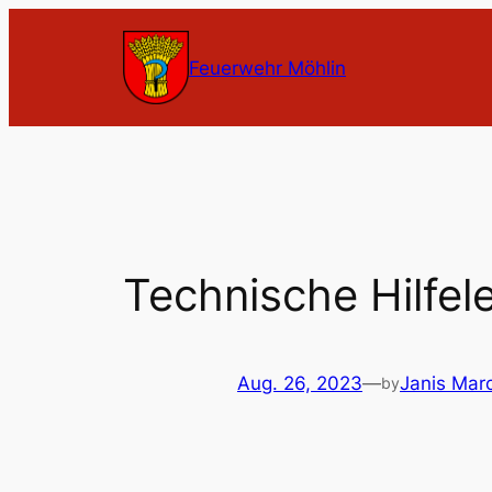
Zum
Inhalt
Feuerwehr Möhlin
springen
Technische Hilfel
Aug. 26, 2023
—
Janis Mar
by