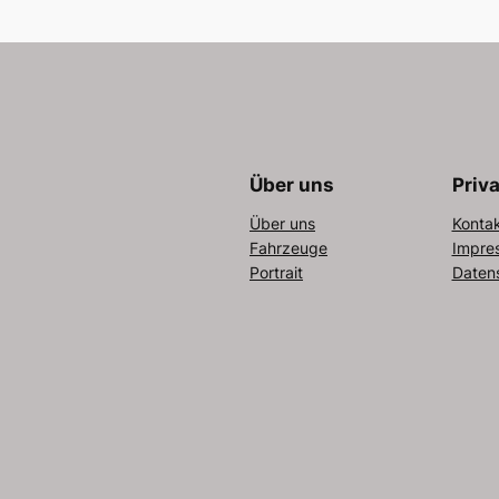
Über uns
Priv
Über uns
Konta
Fahrzeuge
Impre
Portrait
Daten